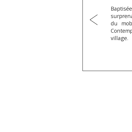
Baptisé
surprena
du mobi
Contemp
village.