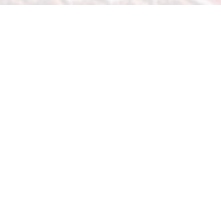
LES CHAMBRES DE LA PROPRIÉTÉ SONT LOCALISÉES
DANS TROIS BÂTIMENTS DISTINCTS
LE CHÂTEAU
o
ﬀ
re sept suites spacieuses dans une
ambiance d’une autre époque. Celles-ci ont été décorées au
hasard de découvertes faites en brocantes et salles des
ventes. Chacune est unique, avec son style, son histoire.
Petit à petit, l’art moderne puis l’art contemporain sont
entrés au Château en venant se mêler aux tableaux et
mobilier classiques. Le mélange de tendances et
d’inspirations personnelles ne laisse personne indi
ﬀ
érent.