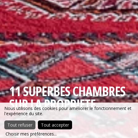
11 SUPERBES CHAMBRES
SUR LA PROPRIETE
Nous utilisons des cookies pour améliorer le fonctionnement et
l'expérience du site.
Tout refuser
Tout accepter
Choisir mes préférences
...