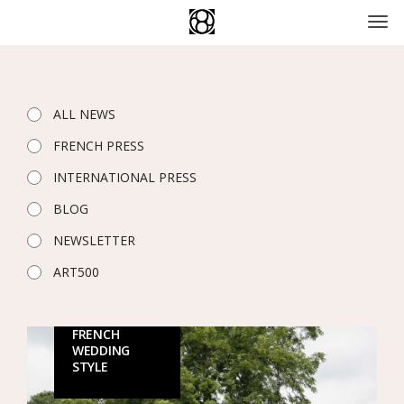
Skip
Men
to
content
News
ALL NEWS
–
FRENCH PRESS
Chateau
INTERNATIONAL PRESS
de
BLOG
NEWSLETTER
Saint-
ART500
Martory
FRENCH
WEDDING
STYLE